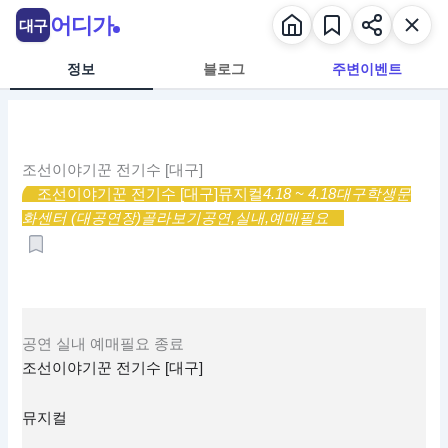
콘
어디가
대구
텐
츠
정보
블로그
주변이벤트
로
건
너
뛰
조선이야기꾼 전기수 [대구]
기
조선이야기꾼 전기수 [대구]
뮤지컬
4.18 ~ 4.18
대구학생문
화센터 (대공연장)
골라보기
공연,
실내,
예매필요
공연
실내
예매필요
종료
조선이야기꾼 전기수 [대구]
뮤지컬