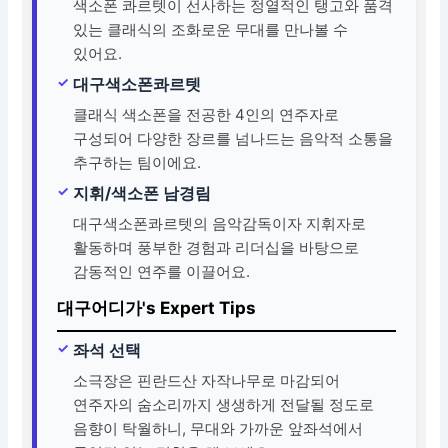
색소폰 콰르텟이 선사하는 정열적인 탱고와 품격
있는 클래식의 조화로운 무대를 만나볼 수
있어요.
대구색소폰콰르텟
클래식 색소폰을 전공한 4인의 연주자로
구성되어 다양한 장르를 넘나드는 음악적 소통을
추구하는 팀이에요.
지휘/색소폰 남경림
대구색소폰콰르텟의 음악감독이자 지휘자로
활동하며 풍부한 경험과 리더십을 바탕으로
감동적인 연주를 이끌어요.
대구어디가's Expert Tips
좌석 선택
소극장은 핀란드산 자작나무로 마감되어
연주자의 숨소리까지 생생하게 전달될 정도로
음향이 탁월하니, 무대와 가까운 앞좌석에서