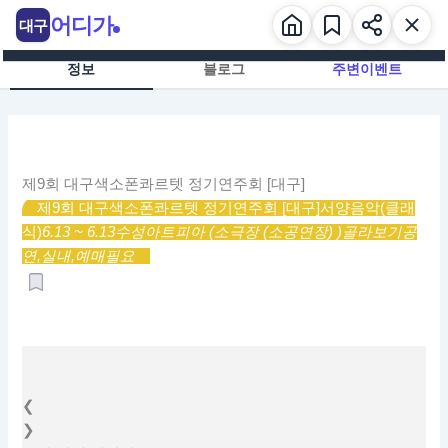
콘
어디가
대구
텐
츠
정보
블로그
주변이벤트
로
건
너
뛰
기
제9회 대구색소폰콰르텟 정기연주회 [대구]
제9회 대구색소폰콰르텟 정기연주회 [대구]
서양음악(클래
식)
6.13 ~ 6.13
수성아트피아 (소극장 (소공연장) )
골라보기
공
연,
실내,
예매필요
❮
❯