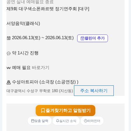
공연
실내
예매필요
종료
제9회 대구색소폰콰르텟 정기연주회 [대구]
서양음악(클래식)
2026.06.13(토) ~ 2026.06.13(토)
캘린더 추가
약 1시간 진행
예매 필요
바로가기
수성아트피아 (소극장 (소공연장) )
주소 복사하기
대구광역시 수성구 무학로 180 (지산동)
즐겨찾기하고 알림받기
맞춤 달력
실시간 소식
리마인더