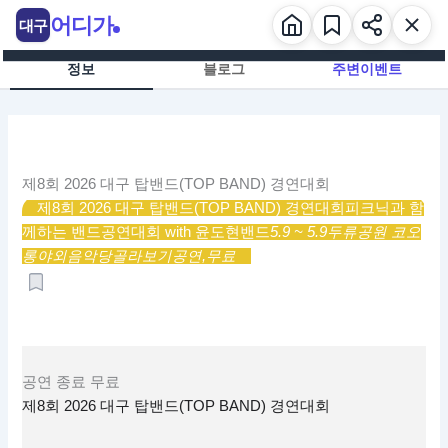
콘
어디가
대구
텐
츠
정보
블로그
주변이벤트
로
건
너
뛰
기
제8회 2026 대구 탑밴드(TOP BAND) 경연대회
제8회 2026 대구 탑밴드(TOP BAND) 경연대회
피크닉과 함
께하는 밴드공연대회 with 윤도현밴드
5.9 ~ 5.9
두류공원 코오
롱야외음악당
골라보기
공연,
무료
공연
종료
무료
제8회 2026 대구 탑밴드(TOP BAND) 경연대회