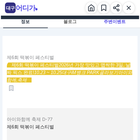
콘
어디가
대구
텐
츠
정보
블로그
주변이벤트
로
건
너
뛰
기
제6회 떡볶이 페스티벌
제6회 떡볶이 페스티벌
2026년 가장 맛있고 맵싹한 3일, 날
짜 픽스 완료!
10.23 ~ 10.25
대구iM뱅크 PARK
골라보기
아이와
함께,
축제
아이와함께
축제
D-77
제6회 떡볶이 페스티벌