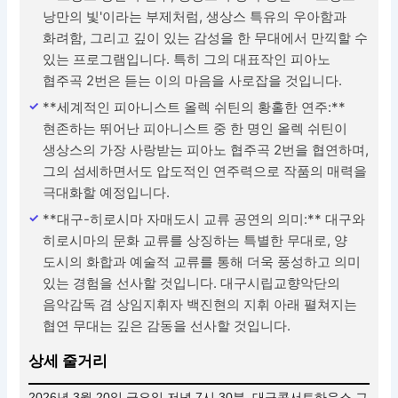
낭만의 빛'이라는 부제처럼, 생상스 특유의 우아함과
화려함, 그리고 깊이 있는 감성을 한 무대에서 만끽할 수
있는 프로그램입니다. 특히 그의 대표작인 피아노
협주곡 2번은 듣는 이의 마음을 사로잡을 것입니다.
**세계적인 피아니스트 올렉 쉬틴의 황홀한 연주:**
현존하는 뛰어난 피아니스트 중 한 명인 올렉 쉬틴이
생상스의 가장 사랑받는 피아노 협주곡 2번을 협연하며,
그의 섬세하면서도 압도적인 연주력으로 작품의 매력을
극대화할 예정입니다.
**대구-히로시마 자매도시 교류 공연의 의미:** 대구와
히로시마의 문화 교류를 상징하는 특별한 무대로, 양
도시의 화합과 예술적 교류를 통해 더욱 풍성하고 의미
있는 경험을 선사할 것입니다. 대구시립교향악단의
음악감독 겸 상임지휘자 백진현의 지휘 아래 펼쳐지는
협연 무대는 깊은 감동을 선사할 것입니다.
상세 줄거리
2026년 3월 20일 금요일 저녁 7시 30분, 대구콘서트하우스 그