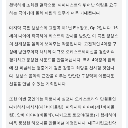
완벽하게 조화된 걸작으로, 피아니스트의 뛰어난 역량을 요구
하는 곡이기에 올렉 쉬틴의 연주가 더욱 기대됩니다.
마지막 곡은 생상스의 교향곡 제1번 E♭장조, Op.2입니다. 16
세의 나이에 작곡하여 리스트의 찬사를 받았던 이 곡은 생상스
의 천재성을 일찍이 보여주는 작품입니다. 고전적인 4악장 구
성에 낭만주의적 색채와 대규모 오케스트레이션을 결합하여
활기차고 풍성한 사운드를 만들어냅니다. 특히 4악장의 환희
에 찬 피날레는 청중에게 깊은 감동과 희망을 선사할 것입니
다. 생상스 음악의 근간을 이루는 탄탄한 구성력과 아름다운
선율을 만날 수 있는 기회입니다.
또한 이번 공연에는 히로시마 심포니 오케스트라의 단원들인
다카하시 마사시(제1바이올린), 이와시타 아야메(제1바이올
린), 안베 아야미(비올라), 다카모토 토모야(첼로)가 함께하여
더욱 풍성한 하모니를 만들어낼 예정입니다. 대구시립교향악