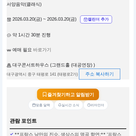
서양음악(클래식)
2026.03.20(금) ~ 2026.03.20(금)
캘린더 추가
약 1시간 30분 진행
예매 필요
바로가기
대구콘서트하우스 (그랜드홀 (대공연장) )
주소 복사하기
대구광역시 중구 태평로 141 (태평로2가)
즐겨찾기하고 알림받기
맞춤 달력
실시간 소식
리마인더
관람 포인트
**프랑스 낭만의 진수, 생상스의 명곡 향연:** '프랑스