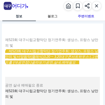
콘
어디가
대구
텐
츠
정보
블로그
주변이벤트
로
건
너
뛰
제523회 대구시립교향악단 정기연주회: 생상스, 프랑스 낭만
기
의 빛
제523회 대구시립교향악단 정기연주회: 생상스, 프랑스 낭
만의 빛
서양음악(클래식)
3.20 ~ 3.20
대구콘서트하우스 (그랜
드홀 (대공연장) )
골라보기
공연,
실내,
예매필요
공연
실내
예매필요
종료
제523회 대구시립교향악단 정기연주회: 생상스, 프랑스 낭만
의 빛