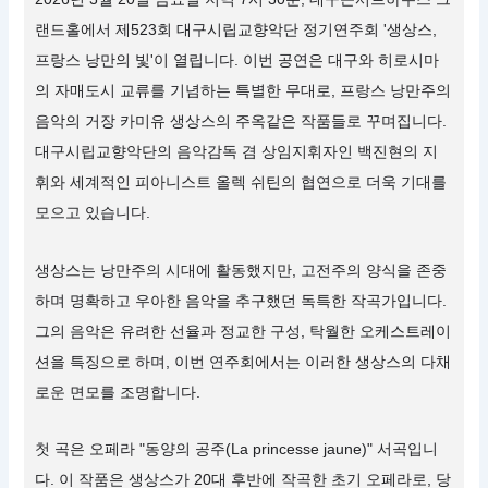
랜드홀에서 제523회 대구시립교향악단 정기연주회 '생상스,
프랑스 낭만의 빛'이 열립니다. 이번 공연은 대구와 히로시마
의 자매도시 교류를 기념하는 특별한 무대로, 프랑스 낭만주의
음악의 거장 카미유 생상스의 주옥같은 작품들로 꾸며집니다.
대구시립교향악단의 음악감독 겸 상임지휘자인 백진현의 지
휘와 세계적인 피아니스트 올렉 쉬틴의 협연으로 더욱 기대를
모으고 있습니다.
생상스는 낭만주의 시대에 활동했지만, 고전주의 양식을 존중
하며 명확하고 우아한 음악을 추구했던 독특한 작곡가입니다.
그의 음악은 유려한 선율과 정교한 구성, 탁월한 오케스트레이
션을 특징으로 하며, 이번 연주회에서는 이러한 생상스의 다채
로운 면모를 조명합니다.
첫 곡은 오페라 "동양의 공주(La princesse jaune)" 서곡입니
다. 이 작품은 생상스가 20대 후반에 작곡한 초기 오페라로, 당