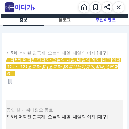
콘
어디가
대구
텐
츠
정보
블로그
주변이벤트
로
건
너
뛰
기
제5회 더파란 연극제: 오늘의 내일, 내일의 어제 [대구]
제5회 더파란 연극제: 오늘의 내일, 내일의 어제 [대구]
연극
3.24 ~ 3.24
소극장 길 (소극장 길)
골라보기
공연,
실내,
예매필
요
공연
실내
예매필요
종료
제5회 더파란 연극제: 오늘의 내일, 내일의 어제 [대구]