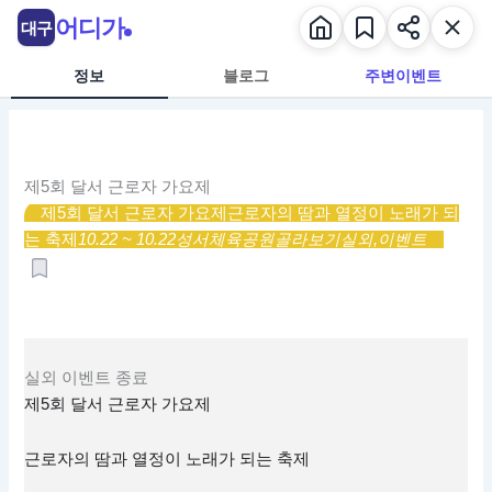
콘
어디가
대구
텐
츠
정보
블로그
주변이벤트
로
건
너
뛰
제5회 달서 근로자 가요제
기
제5회 달서 근로자 가요제
근로자의 땀과 열정이 노래가 되
는 축제
10.22 ~ 10.22
성서체육공원
골라보기
실외,
이벤트
실외
이벤트
종료
제5회 달서 근로자 가요제
근로자의 땀과 열정이 노래가 되는 축제