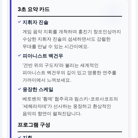
3초 요약 카드
지휘자 진솔
게임 음악 지휘를 개척하며 홍진기 창조인상까지
수상한 지휘자 진솔의 섬세하면서도 강렬한
무대를 만날 수 있는 시간이에요.
피아니스트 백건우
'건반 위의 구도자'라 불리는 세계적인
피아니스트 백건우의 깊이 있고 영롱한 연주를
가까이에서 느껴보세요.
웅장한 스케일
베토벤의 '황제' 협주곡과 림스키-코르사코프의
'세헤라자데'가 선사하는 웅장하고 환상적인
음악의 향연이 펼쳐진답니다.
프로그램 구성
지휘