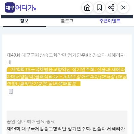
콘
어디가
대구
텐
츠
정보
블로그
주변이벤트
로
건
너
뛰
기
제49회 대구국제방송교향악단 정기연주회: 진솔과 세헤라자
데
제49회 대구국제방송교향악단 정기연주회: 진솔과 세헤라
자데
서양음악(클래식)
5.12 ~ 5.12
수성아트피아 (대극장 (대공
연장) )
골라보기
공연,
실내,
예매필요
공연
실내
예매필요
종료
제49회 대구국제방송교향악단 정기연주회: 진솔과 세헤라자