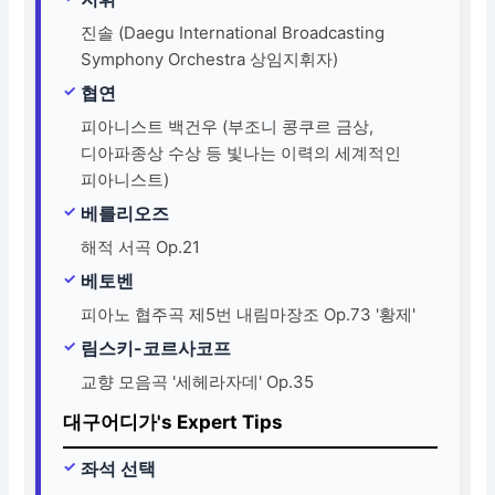
진솔 (Daegu International Broadcasting
Symphony Orchestra 상임지휘자)
협연
피아니스트 백건우 (부조니 콩쿠르 금상,
디아파종상 수상 등 빛나는 이력의 세계적인
피아니스트)
베를리오즈
해적 서곡 Op.21
베토벤
피아노 협주곡 제5번 내림마장조 Op.73 '황제'
림스키-코르사코프
교향 모음곡 '세헤라자데' Op.35
대구어디가's Expert Tips
좌석 선택