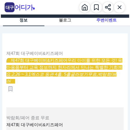
콘
어디가
대구
텐
츠
정보
블로그
주변이벤트
로
건
너
뛰
기
제47회 대구베이비&키즈페어
제47회 대구베이비&키즈페어
우리 아이를 위한 모든 것! 육
아용품부터 교육 정보까지 한자리에서 만나는 특별한 기회예
요.
2.26 ~ 3.1
엑스코 동관 4홀, 5홀
골라보기
무료,
박람회/페
어
박람회/페어
종료
무료
제47회 대구베이비&키즈페어