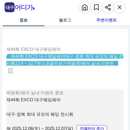
콘
어디가
대구
텐
츠
정보
블로그
주변이벤트
로
건
너
뛰
제44회 EXCO 대구웨딩페어
기
제44회 EXCO 대구웨딩페어
대구·경북 최대 규모의 웨딩 전
시회
12.6 ~ 12.7
엑스코
골라보기
박람회/페어,
실내,
이벤트
박람회/페어
실내
이벤트
종료
제44회 EXCO 대구웨딩페어
대구·경북 최대 규모의 웨딩 전시회
2025.12.06(토) ~ 2025.12.07(일)
캘린더 추가