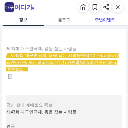
콘
어디가
대구
텐
츠
정보
블로그
주변이벤트
로
건
너
뛰
제43회 대구연극제, 용을 잡는 사람들
기
제43회 대구연극제, 용을 잡는 사람들
연극
4.1 ~ 4.1
달서아
트센터 (구. 웃는얼굴아트센터) (와룡홀)
골라보기
공연,
실내,
예매필요
공연
실내
예매필요
종료
제43회 대구연극제, 용을 잡는 사람들
연극