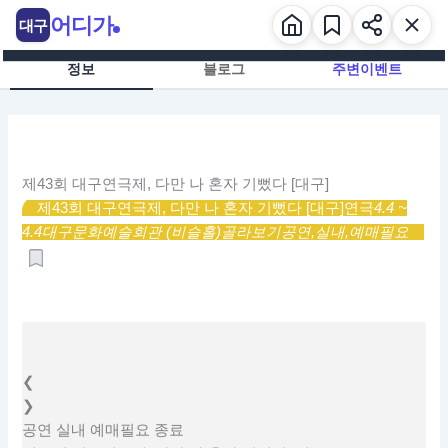
콘
어디가
대구
텐
츠
정보
블로그
주변이벤트
로
건
너
뛰
기
제43회 대구연극제, 다만 나 혼자 기뻤다 [대구]
제43회 대구연극제, 다만 나 혼자 기뻤다 [대구]
연극
4.4 ~
4.4
대구문화예술회관 (비슬홀)
골라보기
공연,
실내,
예매필요
❮
❯
공연
실내
예매필요
종료