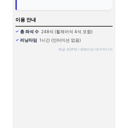
이용 안내
총 좌석 수
248석 (휠체어석 4석 포함)
러닝타임
1시간 (인터미션 없음)
제공: KOPIS / 큐레이션: 대구어디가