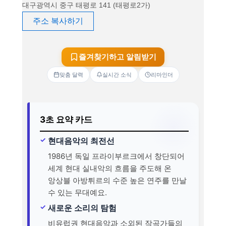
대구광역시 중구 태평로 141 (태평로2가)
주소 복사하기
즐겨찾기하고 알림받기
맞춤 달력
실시간 소식
리마인더
3초 요약 카드
현대음악의 최전선
1986년 독일 프라이부르크에서 창단되어
세계 현대 실내악의 흐름을 주도해 온
앙상블 아방튀르의 수준 높은 연주를 만날
수 있는 무대예요.
새로운 소리의 탐험
비유럽권 현대음악과 소외된 작곡가들의