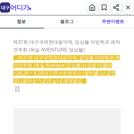
어디가
대구
정보
블로그
주변이벤트
제37회 대구국제현대음악제, 앙상블 아방튀르 폐막
연주회 (독일 AVENTURE 앙상블)
제37회 대구국제현대음악제, 앙상블 아방튀르 폐
막연주회 (독일 Aventure 앙상블)
서양음악(클래
식)
6.26 ~ 6.26
대구콘서트하우스 (챔버홀 (소공연
장) )
골라보기
공연,
실내,
예매필요