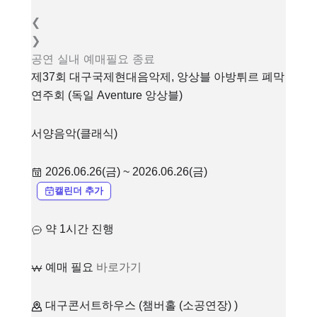
❮
❯
공연
실내
예매필요
종료
제37회 대구국제현대음악제, 앙상블 아방튀르 폐막
연주회 (독일 Aventure 앙상블)
서양음악(클래식)
2026.06.26(금) ~ 2026.06.26(금)
캘린더 추가
약 1시간 진행
예매 필요
바로가기
대구콘서트하우스 (챔버홀 (소공연장) )