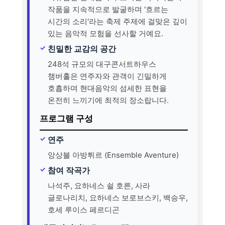
작품을 지속적으로 발굴하며 '흐르는
시간의 소리'라는 축제 주제에 걸맞은 깊이
있는 음악적 모험을 선사할 거예요.
친밀한 교감의 공간
248석 규모의 대구콘서트하우스
챔버홀은 연주자와 관객이 긴밀하게
호흡하며 현대음악의 섬세한 표현을
온전히 느끼기에 최적의 장소랍니다.
프로그램 구성
연주
앙상블 아방튀르 (Ensemble Aventure)
참여 작곡가
나석주, 요하네스 쇨 호른, 사라
글로나리치, 요하네스 보로브스키, 백승우,
호세 루이스 페르디곤