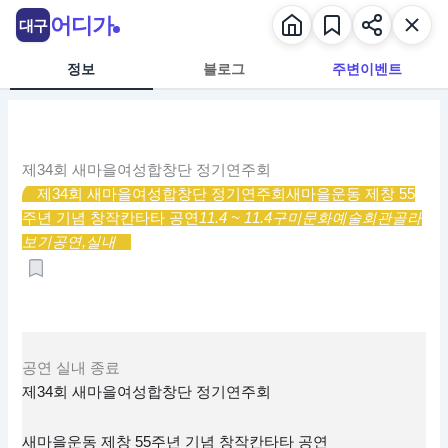
콘
어디가
대구
텐
츠
정보
블로그
주변이벤트
로
건
너
뛰
제34회 새마을여성합창단 정기연주회
기
제34회 새마을여성합창단 정기연주회
새마을운동 제창 55
주년 기념 창작칸타타 공연
11.4 ~ 11.4
구미문화예술회관
골라
보기
공연,
실내
공연
실내
종료
제34회 새마을여성합창단 정기연주회
새마을운동 제창 55주년 기념 창작칸타타 공연