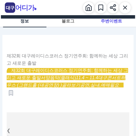
콘
어디가
대구
텐
츠
정보
블로그
주변이벤트
로
건
너
뛰
기
제32회 대구레이디스코러스 정기연주회: 함께하는 세상 그리
고 새로운 출발
제32회 대구레이디스코러스 정기연주회: 함께하는 세상 그
리고 새로운 출발
서양음악(클래식)
11.4 ~ 11.4
대구콘서트하
우스 (그랜드홀 (대공연장) )
골라보기
공연,
실내,
예매필요
❮