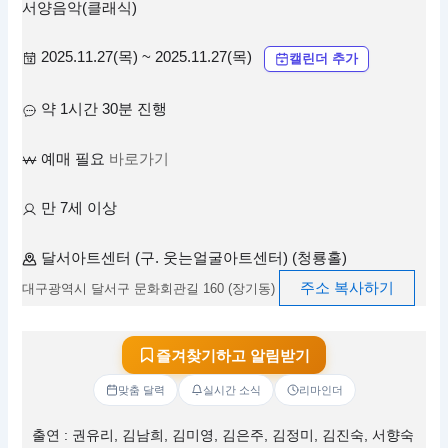
서양음악(클래식)
2025.11.27(목) ~ 2025.11.27(목)
캘린더 추가
약 1시간 30분 진행
예매 필요
바로가기
만 7세 이상
달서아트센터 (구. 웃는얼굴아트센터) (청룡홀)
주소 복사하기
대구광역시 달서구 문화회관길 160 (장기동)
즐겨찾기하고 알림받기
맞춤 달력
실시간 소식
리마인더
출연 : 권유리, 김남희, 김미영, 김은주, 김정미, 김진숙, 서향숙