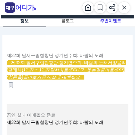
콘
어디가
대구
텐
츠
정보
블로그
주변이벤트
로
건
너
뛰
기
제32회 달서구립합창단 정기연주회: 바람의 노래
제32회 달서구립합창단 정기연주회: 바람의 노래
서양음악
(클래식)
11.27 ~ 11.27
달서아트센터 (구. 웃는얼굴아트센터)
(청룡홀)
골라보기
공연,
실내,
예매필요
공연
실내
예매필요
종료
제32회 달서구립합창단 정기연주회: 바람의 노래