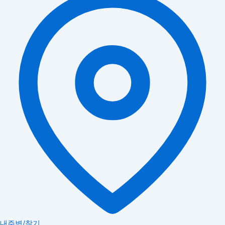
내주변/찾기