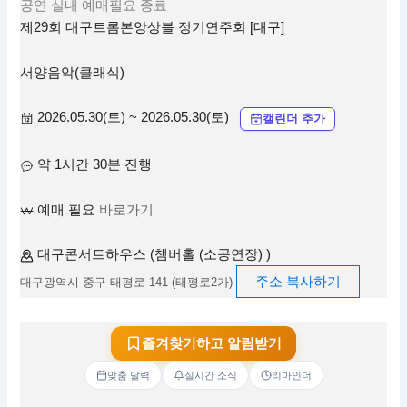
공연
실내
예매필요
종료
제29회 대구트롬본앙상블 정기연주회 [대구]
서양음악(클래식)
2026.05.30(토) ~ 2026.05.30(토)
캘린더 추가
약 1시간 30분 진행
예매 필요
바로가기
대구콘서트하우스 (챔버홀 (소공연장) )
주소 복사하기
대구광역시 중구 태평로 141 (태평로2가)
즐겨찾기하고 알림받기
맞춤 달력
실시간 소식
리마인더