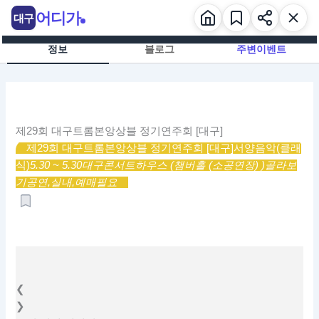
콘
어디가
대구
텐
츠
정보
블로그
주변이벤트
로
건
너
뛰
기
제29회 대구트롬본앙상블 정기연주회 [대구]
제29회 대구트롬본앙상블 정기연주회 [대구]
서양음악(클래
식)
5.30 ~ 5.30
대구콘서트하우스 (챔버홀 (소공연장) )
골라보
기
공연,
실내,
예매필요
❮
❯