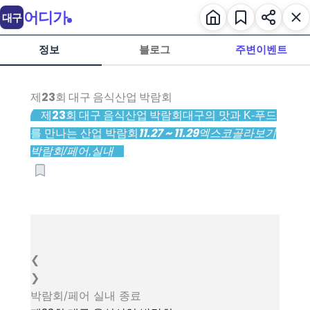
어디가
대구
정보
블로그
주변이벤트
제23회 대구 음식산업 박람회
제23회 대구 음식산업 박람회
대구의 맛과 K-푸드
11.27 ~ 11.29
를 만나는 산업 박람회
엑스코
골라보기
박람회/페어,
실내
❮
❯
박람회/페어
실내
종료