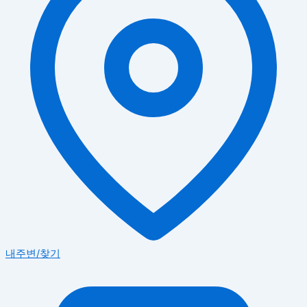
내주변/찾기