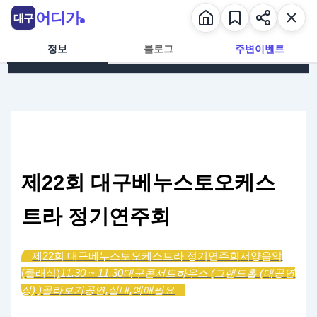
콘텐츠로 건너뛰기
어디가
대구
정보
블로그
주변이벤트
제22회 대구베누스토오케스
트라 정기연주회
제22회 대구베누스토오케스트라 정기연주회
서양음악
(클래식)
11.30 ~ 11.30
대구콘서트하우스 (그랜드홀 (대공연
장) )
골라보기
공연,
실내,
예매필요