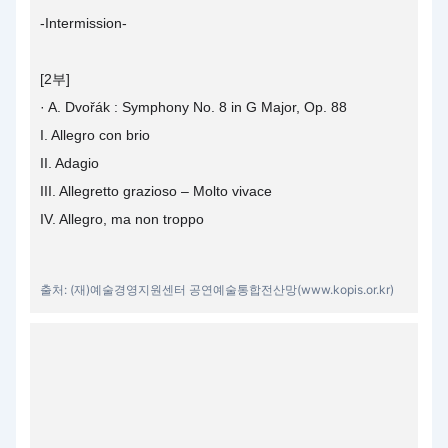
-Intermission-
[2부]
· A. Dvořák : Symphony No. 8 in G Major, Op. 88
I. Allegro con brio
II. Adagio
III. Allegretto grazioso – Molto vivace
IV. Allegro, ma non troppo
출처: (재)예술경영지원센터 공연예술통합전산망(www.kopis.or.kr)