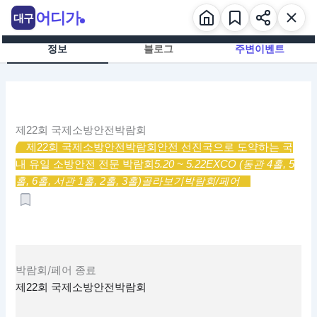
콘
어디가
대구
텐
츠
정보
블로그
주변이벤트
로
건
너
뛰
기
제22회 국제소방안전박람회
제22회 국제소방안전박람회
안전 선진국으로 도약하는 국
내 유일 소방안전 전문 박람회
5.20 ~ 5.22
EXCO (동관 4홀, 5
홀, 6홀, 서관 1홀, 2홀, 3홀)
골라보기
박람회/페어
박람회/페어
종료
제22회 국제소방안전박람회