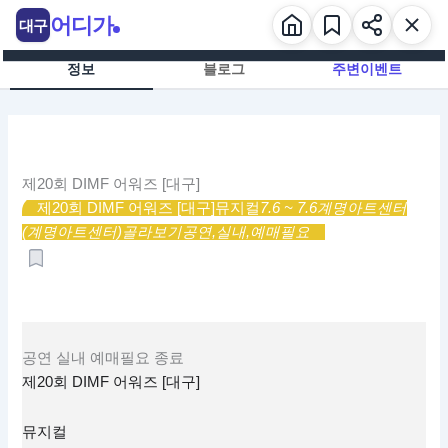
콘
어디가
대구
텐
츠
정보
블로그
주변이벤트
로
건
너
뛰
기
제20회 DIMF 어워즈 [대구]
제20회 DIMF 어워즈 [대구]
뮤지컬
7.6 ~ 7.6
계명아트센터
(계명아트센터)
골라보기
공연,
실내,
예매필요
공연
실내
예매필요
종료
제20회 DIMF 어워즈 [대구]
뮤지컬