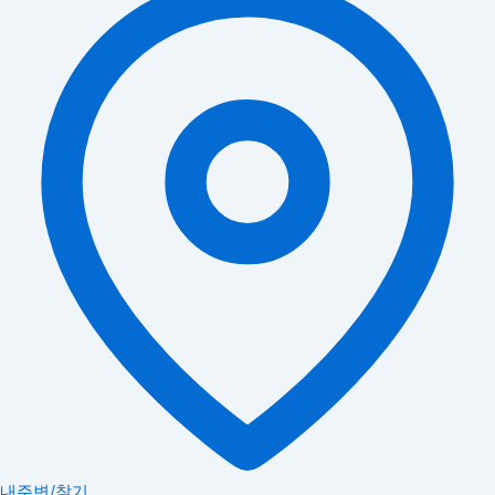
내주변/찾기