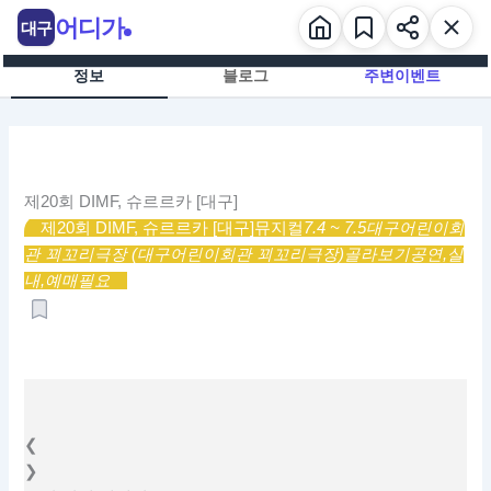
콘
어디가
대구
텐
츠
정보
블로그
주변이벤트
로
건
너
뛰
기
제20회 DIMF, 슈르르카 [대구]
제20회 DIMF, 슈르르카 [대구]
뮤지컬
7.4 ~ 7.5
대구어린이회
관 꾀꼬리극장 (대구어린이회관 꾀꼬리극장)
골라보기
공연,
실
내,
예매필요
❮
❯