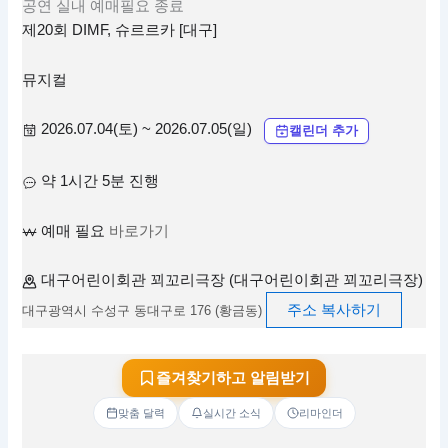
공연
실내
예매필요
종료
제20회 DIMF, 슈르르카 [대구]
뮤지컬
2026.07.04(토) ~ 2026.07.05(일)
캘린더 추가
약 1시간 5분 진행
예매 필요
바로가기
대구어린이회관 꾀꼬리극장 (대구어린이회관 꾀꼬리극장)
주소 복사하기
대구광역시 수성구 동대구로 176 (황금동)
즐겨찾기하고 알림받기
맞춤 달력
실시간 소식
리마인더