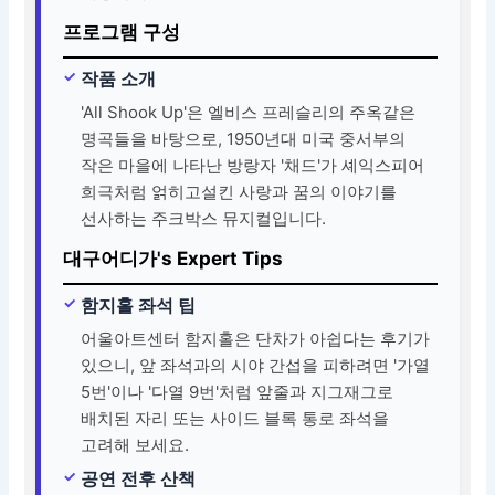
프로그램 구성
작품 소개
'All Shook Up'은 엘비스 프레슬리의 주옥같은
명곡들을 바탕으로, 1950년대 미국 중서부의
작은 마을에 나타난 방랑자 '채드'가 셰익스피어
희극처럼 얽히고설킨 사랑과 꿈의 이야기를
선사하는 주크박스 뮤지컬입니다.
대구어디가's Expert Tips
함지홀 좌석 팁
어울아트센터 함지홀은 단차가 아쉽다는 후기가
있으니, 앞 좌석과의 시야 간섭을 피하려면 '가열
5번'이나 '다열 9번'처럼 앞줄과 지그재그로
배치된 자리 또는 사이드 블록 통로 좌석을
고려해 보세요.
공연 전후 산책