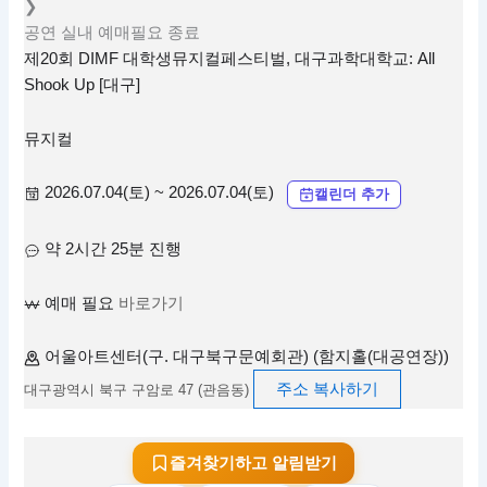
❯
공연
실내
예매필요
종료
제20회 DIMF 대학생뮤지컬페스티벌, 대구과학대학교: All
Shook Up [대구]
뮤지컬
2026.07.04(토) ~ 2026.07.04(토)
캘린더 추가
약 2시간 25분 진행
예매 필요
바로가기
어울아트센터(구. 대구북구문예회관) (함지홀(대공연장))
주소 복사하기
대구광역시 북구 구암로 47 (관음동)
즐겨찾기하고 알림받기