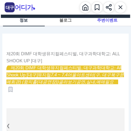
콘
어디가
대구
텐
츠
정보
블로그
주변이벤트
로
건
너
뛰
기
제20회 DIMF 대학생뮤지컬페스티벌, 대구과학대학교: ALL
SHOOK UP [대구]
제20회 DIMF 대학생뮤지컬페스티벌, 대구과학대학교: All
Shook Up [대구]
뮤지컬
7.4 ~ 7.4
어울아트센터(구. 대구북구문
예회관) (함지홀(대공연장))
골라보기
공연,
실내,
예매필요
❮