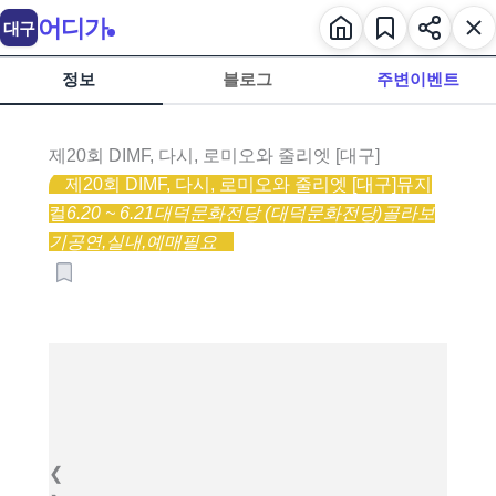
어디가
대구
정보
블로그
주변이벤트
제20회 DIMF, 다시, 로미오와 줄리엣 [대구]
제20회 DIMF, 다시, 로미오와 줄리엣 [대구]
뮤지
컬
6.20 ~ 6.21
대덕문화전당 (대덕문화전당)
골라보
기
공연,
실내,
예매필요
❮