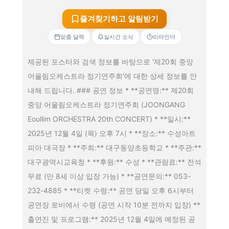
즐겨찾기하고 알림받기
맞춤 달력
실시간 소식
리마인더
제공된 포스터와 검색 정보를 바탕으로 '제20회 중앙
어울림오케스트라 정기연주회'에 대한 상세 정보를 안
내해 드립니다. ### 공연 정보 * **공연명:** 제20회
중앙 어울림오케스트라 정기연주회 (JOONGANG
Eoullim ORCHESTRA 20th CONCERT) * **일시:**
2025년 12월 4일 (목) 오후 7시 * **장소:** 수성아트
피아 대극장 * **주최:** 대구동양초등학교 * **주관:**
대구광역시교육청 * **후원:** 수성 * **관람료:** 전석
무료 (만 8세 이상 입장 가능) * **공연문의:** 053-
232-4885 * **티켓 수령:** 공연 당일 오후 6시부터
공연장 로비에서 수령 (공연 시작 10분 전까지 입장) **
출연진 및 프로그램:** 2025년 12월 4일에 예정된 공