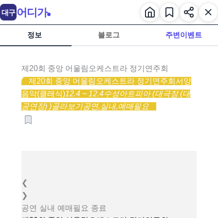
어디가
대구
정보
블로그
주변이벤트
제20회 중앙 어울림오케스트라 정기연주회
제20회 중앙 어울림오케스트라 정기연주회
서양
음악(클래식)
12.4 ~ 12.4
수성아트피아 (대극장 (대
공연장) )
골라보기
공연,
실내,
예매필요
❮
❯
공연
실내
예매필요
종료