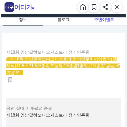
콘
어디가
대구
텐
츠
정보
블로그
주변이벤트
로
건
너
뛰
기
제18회 영남필하모니오케스트라 정기연주회
제18회 영남필하모니오케스트라 정기연주회
서양음악(클
래식)
11.5 ~ 11.5
아양아트센터 (아양홀)
골라보기
공연,
실내,
예
매필요
공연
실내
예매필요
종료
제18회 영남필하모니오케스트라 정기연주회