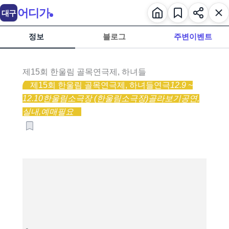
어디가
대구
정보
블로그
주변이벤트
제15회 한울림 골목연극제, 하녀들
제15회 한울림 골목연극제, 하녀들
연극
12.9 ~
12.10
한울림소극장 (한울림소극장)
골라보기
공연,
실내,
예매필요