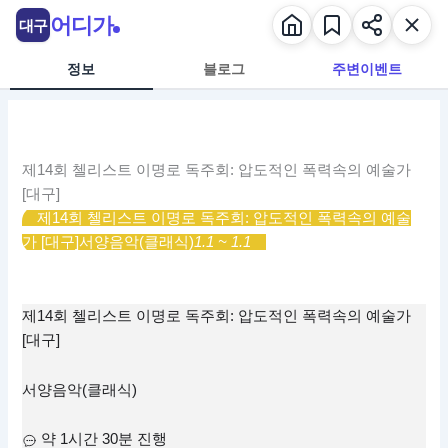
콘
어디가
대구
텐
츠
정보
블로그
주변이벤트
로
건
너
뛰
제14회 첼리스트 이명로 독주회: 압도적인 폭력속의 예술가
기
[대구]
제14회 첼리스트 이명로 독주회: 압도적인 폭력속의 예술
가 [대구]
서양음악(클래식)
1.1 ~ 1.1
제14회 첼리스트 이명로 독주회: 압도적인 폭력속의 예술가
[대구]
서양음악(클래식)
약 1시간 30분 진행