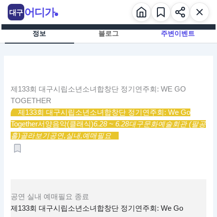
콘
어디가
대구
텐
츠
정보
블로그
주변이벤트
로
건
너
뛰
기
제133회 대구시립소년소녀합창단 정기연주회: WE GO
TOGETHER
제133회 대구시립소년소녀합창단 정기연주회: We Go
Together
서양음악(클래식)
6.28 ~ 6.28
대구문화예술회관 (팔공
홀)
골라보기
공연,
실내,
예매필요
공연
실내
예매필요
종료
제133회 대구시립소년소녀합창단 정기연주회: We Go