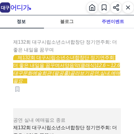
어디가
대구
정보
블로그
주변이벤트
제132회 대구시립소년소녀합창단 정기연주회: 더
좋은 내일을 꿈꾸며
제132회 대구시립소년소녀합창단 정기연주회:
더 좋은 내일을 꿈꾸며
서양음악(클래식)
12.6 ~ 12.6
대구문화예술회관 (팔공홀)
골라보기
공연,
실내,
예매
필요
공연
실내
예매필요
종료
제132회 대구시립소년소녀합창단 정기연주회: 더