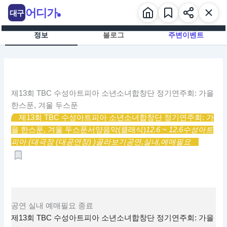
콘
어디가
대구
텐
츠
정보
블로그
주변이벤트
로
건
너
뛰
기
제13회 TBC 수성아트피아 소년소녀합창단 정기연주회: 가을
한스푼, 겨울 두스푼
제13회 TBC 수성아트피아 소년소녀합창단 정기연주회: 가
을 한스푼, 겨울 두스푼
서양음악(클래식)
12.6 ~ 12.6
수성아트
피아 (대극장 (대공연장) )
골라보기
공연,
실내,
예매필요
공연
실내
예매필요
종료
제13회 TBC 수성아트피아 소년소녀합창단 정기연주회: 가을