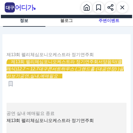
콘
어디가
대구
텐
츠
정보
블로그
주변이벤트
로
건
너
뛰
기
제13회 펠리체심포니오케스트라 정기연주회
제13회 펠리체심포니오케스트라 정기연주회
서양음악(클
래식)
12.7 ~ 12.7
대구콘서트하우스 (그랜드홀 (대공연장) )
골
라보기
공연,
실내,
예매필요
공연
실내
예매필요
종료
제13회 펠리체심포니오케스트라 정기연주회