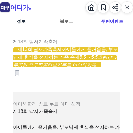
어디가
대구
정보
블로그
주변이벤트
제13회 달서가족축제
제13회 달서가족축제
아이들에게 즐거움을, 부모
님께 휴식을 선사하는 가족 축제
5.5 ~ 5.5
호림강나
루공원 축구장
골라보기
무료,
아이와함께
아이와함께
종료
무료
예매·신청
제13회 달서가족축제
아이들에게 즐거움을, 부모님께 휴식을 선사하는 가