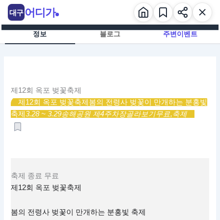
콘
어디가
대구
텐
츠
정보
블로그
주변이벤트
로
건
너
뛰
기
제12회 옥포 벚꽃축제
제12회 옥포 벚꽃축제
봄의 전령사 벚꽃이 만개하는 분홍빛
축제
3.28 ~ 3.29
송해공원 제4주차장
골라보기
무료,
축제
축제
종료
무료
제12회 옥포 벚꽃축제
봄의 전령사 벚꽃이 만개하는 분홍빛 축제