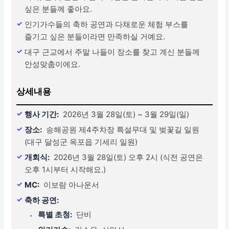
싶은 분들께 좋아요.
인기가수들의 축하 공연과 다채로운 체험 부스를
즐기고 싶은 분들이라면 만족하실 거예요.
대구 근교에서 주말 나들이 장소를 찾고 계신 분들께
안성맞춤이에요.
상세내용
행사 기간:
2026년 3월 28일(토) ~ 3월 29일(일)
장소:
송해공원 제4주차장 특설무대 및 벚꽃길 일원
(대구 달성군 옥포읍 기세리 일원)
개회식:
2026년 3월 28일(토) 오후 2시 (식전 공연은
오후 1시부터 시작해요.)
MC:
이보람 아나운서
축하 공연:
특별 초청:
단비