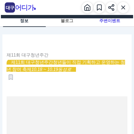
콘
어디가
대구
텐
츠
정보
블로그
주변이벤트
로
건
너
뛰
기
제11회 대구청년주간
제11회 대구청년주간
청년들이 직접 기획하고 운영하는 청
년 참여 축제
10.18 ~ 10.19
동성로