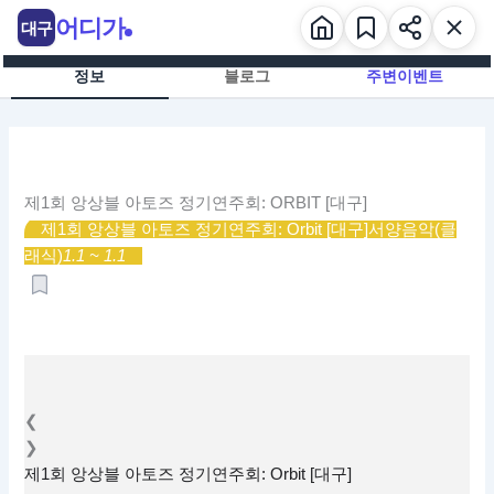
콘
어디가
대구
텐
츠
정보
블로그
주변이벤트
로
건
너
뛰
기
제1회 앙상블 아토즈 정기연주회: ORBIT [대구]
제1회 앙상블 아토즈 정기연주회: Orbit [대구]
서양음악(클
래식)
1.1 ~ 1.1
❮
❯
제1회 앙상블 아토즈 정기연주회: Orbit [대구]