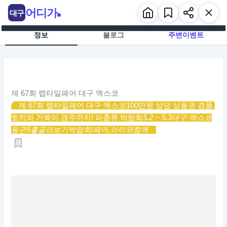
콘
어디가
대구
텐
츠
정보
블로그
주변이벤트
로
건
너
뛰
기
제 67회 렙타일페어 대구 엑스코
제 67회 렙타일페어 대구 엑스코
100만원 상당 상품권 경품,
토끼와 거북이 경주까지! 파충류 박람회
5.2 ~ 5.3
대구 엑스코
동관5홀
골라보기
박람회/페어,
아이와함께