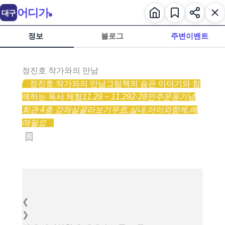
어디가
대구
정보
블로그
주변이벤트
정진호 작가와의 만남
정진호 작가와의 만남
그림책의 숨은 이야기와 함
께하는 독서 체험
11.29 ~ 11.29
2·28민주운동기념
회관 4층 강좌실
골라보기
무료,
실내,
아이와함께,
예
매필요
❮
❯