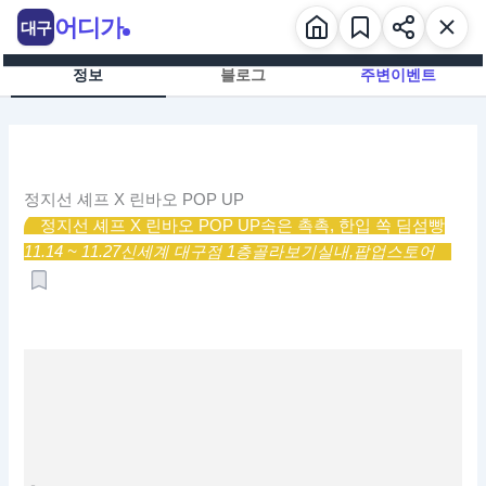
콘
어디가
대구
텐
츠
정보
블로그
주변이벤트
로
건
너
뛰
기
정지선 셰프 X 린바오 POP UP
정지선 셰프 X 린바오 POP UP
속은 촉촉, 한입 쏙 딤섬빵
11.14 ~ 11.27
신세계 대구점 1층
골라보기
실내,
팝업스토어