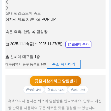
❮
❯
실내
팝업스토어
종료
정지선 셰프 X 린바오 POP UP
속은 촉촉, 한입 쏙 딤섬빵
2025.11.14(금) ~ 2025.11.27(목)
캘린더 추가
신세계 대구점 1층
주소 복사하기
대구광역시 동구 동부로 149
즐겨찾기하고 알림받기
맞춤 달력
실시간 소식
리마인더
흑백요리사 정지선 셰프의 딤섬빵을 만나보세요. 만두피 대신
빵 반죽을 사용하여 구운 새로운 맛을 경험할 수 있습니다.