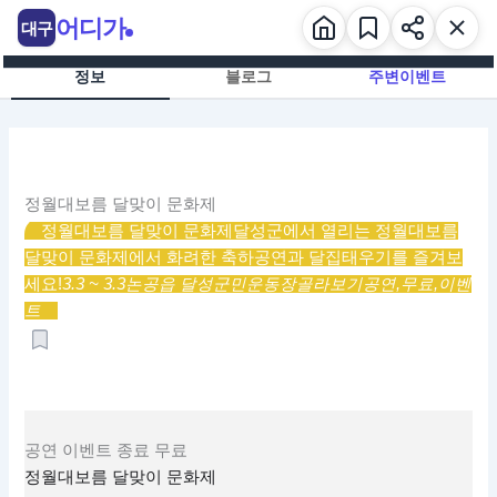
콘
어디가
대구
텐
츠
정보
블로그
주변이벤트
로
건
너
뛰
기
정월대보름 달맞이 문화제
정월대보름 달맞이 문화제
달성군에서 열리는 정월대보름
달맞이 문화제에서 화려한 축하공연과 달집태우기를 즐겨보
세요!
3.3 ~ 3.3
논공읍 달성군민운동장
골라보기
공연,
무료,
이벤
트
공연
이벤트
종료
무료
정월대보름 달맞이 문화제