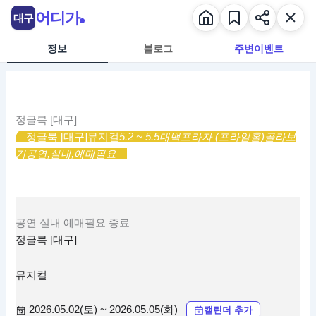
콘
어디가
대구
텐
츠
정보
블로그
주변이벤트
로
건
너
뛰
정글북 [대구]
기
정글북 [대구]
뮤지컬
5.2 ~ 5.5
대백프라자 (프라임홀)
골라보
기
공연,
실내,
예매필요
공연
실내
예매필요
종료
정글북 [대구]
뮤지컬
2026.05.02(토) ~ 2026.05.05(화)
캘린더 추가