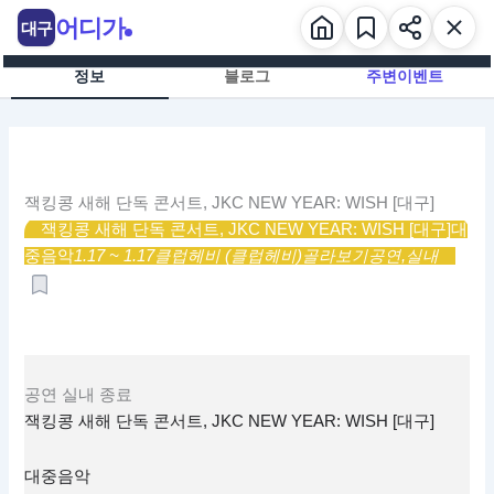
콘
어디가
대구
텐
츠
정보
블로그
주변이벤트
로
건
너
뛰
기
잭킹콩 새해 단독 콘서트, JKC NEW YEAR: WISH [대구]
잭킹콩 새해 단독 콘서트, JKC NEW YEAR: WISH [대구]
대
중음악
1.17 ~ 1.17
클럽헤비 (클럽헤비)
골라보기
공연,
실내
공연
실내
종료
잭킹콩 새해 단독 콘서트, JKC NEW YEAR: WISH [대구]
대중음악