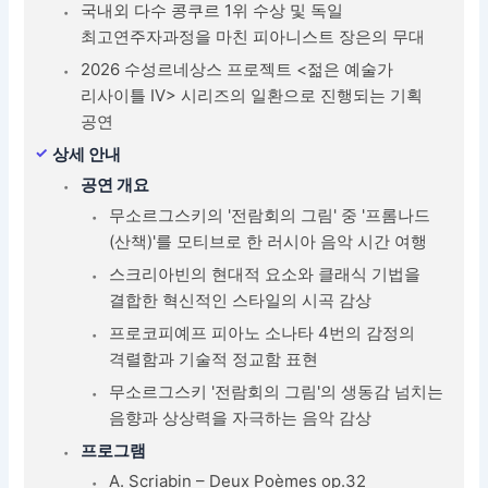
국내외 다수 콩쿠르 1위 수상 및 독일
최고연주자과정을 마친 피아니스트 장은의 무대
2026 수성르네상스 프로젝트 <젊은 예술가
리사이틀 IV> 시리즈의 일환으로 진행되는 기획
공연
상세 안내
공연 개요
무소르그스키의 '전람회의 그림' 중 '프롬나드
(산책)'를 모티브로 한 러시아 음악 시간 여행
스크리아빈의 현대적 요소와 클래식 기법을
결합한 혁신적인 스타일의 시곡 감상
프로코피예프 피아노 소나타 4번의 감정의
격렬함과 기술적 정교함 표현
무소르그스키 '전람회의 그림'의 생동감 넘치는
음향과 상상력을 자극하는 음악 감상
프로그램
A. Scriabin – Deux Poèmes op.32