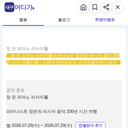
콘
어디가
대구
텐
츠
정보
블로그
주변이벤트
로
건
너
뛰
장 은 피아노 리사이틀
기
장 은 피아노 리사이틀
피아니스트 장은의 러시아 음악 200
년 시간 여행
7.29 ~ 7.29
수성아트피아 소극장
골라보기
공연
공연
종료
장 은 피아노 리사이틀
피아니스트 장은의 러시아 음악 200년 시간 여행
2026.07.29(수) ~ 2026.07.29(수)
캘린더 추가