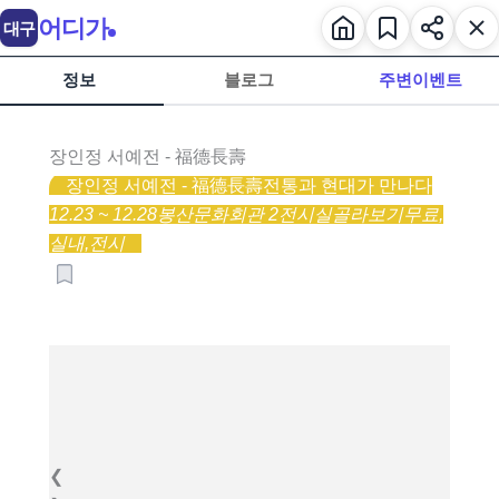
어디가
대구
정보
블로그
주변이벤트
장인정 서예전 - 福德長壽
장인정 서예전 - 福德長壽
전통과 현대가 만나다
12.23 ~ 12.28
봉산문화회관 2전시실
골라보기
무료,
실내,
전시
❮