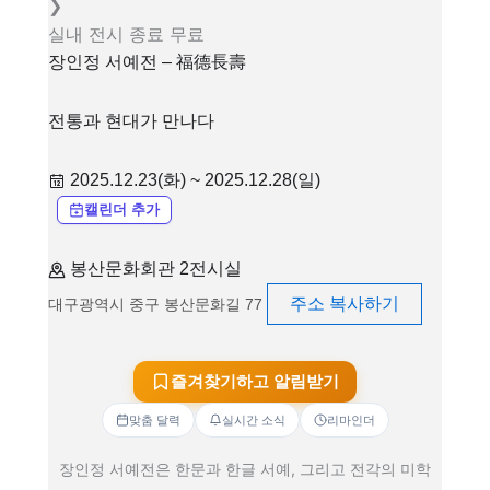
❯
실내
전시
종료
무료
장인정 서예전 – 福德長壽
전통과 현대가 만나다
2025.12.23(화) ~ 2025.12.28(일)
캘린더 추가
봉산문화회관 2전시실
주소 복사하기
대구광역시 중구 봉산문화길 77
즐겨찾기하고 알림받기
맞춤 달력
실시간 소식
리마인더
장인정 서예전은 한문과 한글 서예, 그리고 전각의 미학