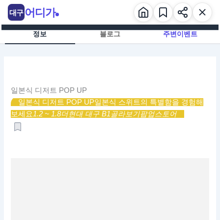
콘
어디가
대구
텐
츠
정보
블로그
주변이벤트
로
건
너
뛰
기
일본식 디저트 POP UP
일본식 디저트 POP UP
일본식 스위트의 특별함을 경험해
보세요
1.2 ~ 1.8
더현대 대구 B1
골라보기
팝업스토어