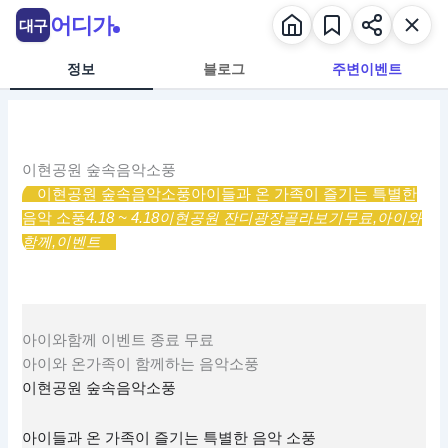
콘
어디가
대구
텐
츠
정보
블로그
주변이벤트
로
건
너
뛰
이현공원 숲속음악소풍
기
이현공원 숲속음악소풍
아이들과 온 가족이 즐기는 특별한
음악 소풍
4.18 ~ 4.18
이현공원 잔디광장
골라보기
무료,
아이와
함께,
이벤트
아이와함께
이벤트
종료
무료
아이와 온가족이 함께하는 음악소풍
이현공원 숲속음악소풍
아이들과 온 가족이 즐기는 특별한 음악 소풍