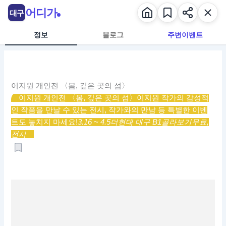
콘
어디가
대구
텐
츠
정보
블로그
주변이벤트
로
건
너
뛰
이지원 개인전 〈봄, 깊은 곳의 섬〉
기
이지원 개인전 〈봄, 깊은 곳의 섬〉
이지원 작가의 감성적
인 작품을 만날 수 있는 전시, 작가와의 만남 등 특별한 이벤
트도 놓치지 마세요!
3.16 ~ 4.5
더현대 대구 B1
골라보기
무료,
전시