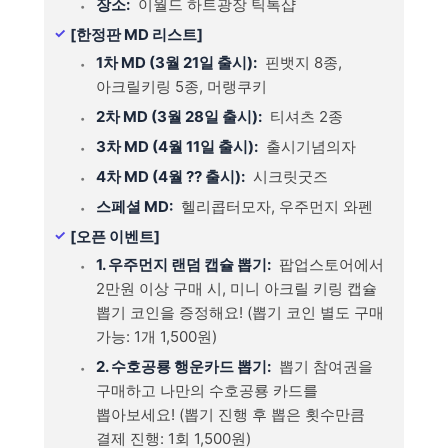
장소:
이월드 하트광장 틱톡샵
[한정판 MD 리스트]
1차 MD (3월 21일 출시):
핀뱃지 8종,
아크릴키링 5종, 머랭쿠키
2차 MD (3월 28일 출시):
티셔츠 2종
3차 MD (4월 11일 출시):
출시기념의자
4차 MD (4월 ?? 출시):
시크릿굿즈
스페셜 MD:
헬리콥터모자, 우주먼지 와펜
[오픈 이벤트]
1. 우주먼지 랜덤 캡슐 뽑기:
팝업스토어에서
2만원 이상 구매 시, 미니 아크릴 키링 캡슐
뽑기 코인을 증정해요! (뽑기 코인 별도 구매
가능: 1개 1,500원)
2. 수호공룡 행운카드 뽑기:
뽑기 참여권을
구매하고 나만의 수호공룡 카드를
뽑아보세요! (뽑기 진행 후 뽑은 횟수만큼
결제 진행: 1회 1,500원)