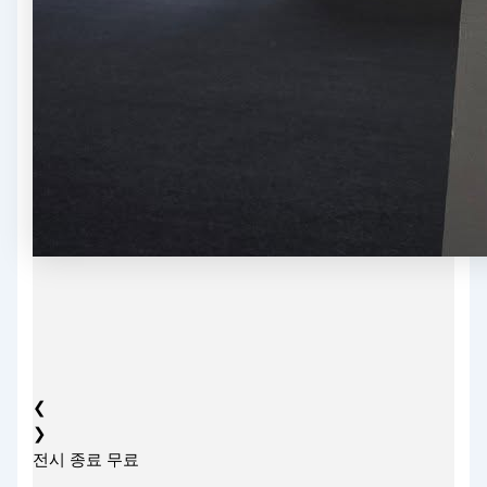
❮
❯
전시
종료
무료