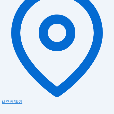
내주변/찾기