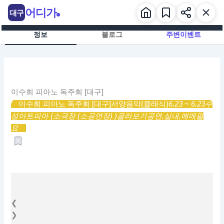
콘
어디가
대구
텐
츠
정보
블로그
주변이벤트
로
건
너
뛰
기
이수희 피아노 독주회 [대구]
이수희 피아노 독주회 [대구]
서양음악(클래식)
6.23 ~ 6.23
수
성아트피아 (소극장 (소공연장) )
골라보기
공연,
실내,
예매필
요
❮
❯