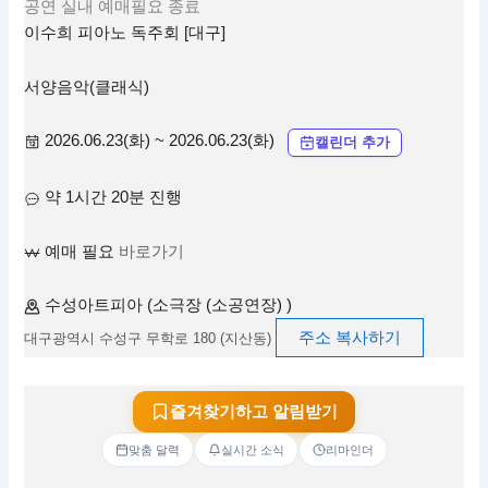
공연
실내
예매필요
종료
이수희 피아노 독주회 [대구]
서양음악(클래식)
2026.06.23(화) ~ 2026.06.23(화)
캘린더 추가
약 1시간 20분 진행
예매 필요
바로가기
수성아트피아 (소극장 (소공연장) )
주소 복사하기
대구광역시 수성구 무학로 180 (지산동)
즐겨찾기하고 알림받기
맞춤 달력
실시간 소식
리마인더